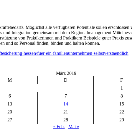
tebedarfs. Möglichst alle verfügbaren Potentiale sollen erschlossen w
les und Integration gemeinsam mit dem Regionalmanagement Mittelhesse
stützung von Praktikerinnen und Praktikern Beispiele guter Praxis zus
eßen und so Personal finden, binden und halten können.
aeftesicherung-hessen/fuer-ein-familienunternehmen-selbstverstaendlich
März 2019
M
D
F
1
6
7
8
13
14
15
20
21
22
27
28
29
« Feb.
Mai »