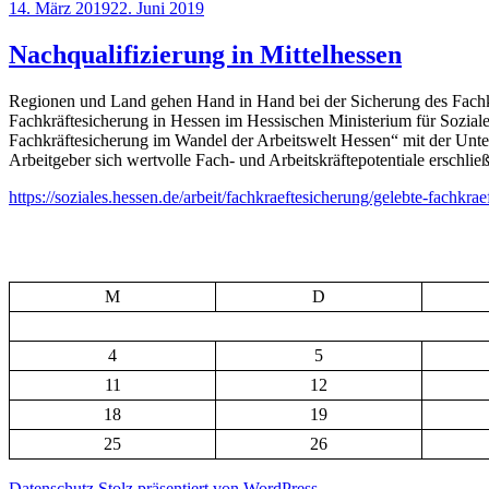
Veröffentlicht
14. März 2019
22. Juni 2019
am
Nachqualifizierung in Mittelhessen
Regionen und Land gehen Hand in Hand bei der Sicherung des Fachkräf
Fachkräftesicherung in Hessen im Hessischen Ministerium für Sozia
Fachkräftesicherung im Wandel der Arbeitswelt Hessen“ mit der Unter
Arbeitgeber sich wertvolle Fach- und Arbeitskräftepotentiale erschli
https://soziales.hessen.de/arbeit/fachkraeftesicherung/gelebte-fachkr
M
D
4
5
11
12
18
19
25
26
Datenschutz
Stolz präsentiert von WordPress